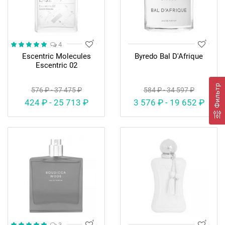
4
Escentric Molecules
Byredo Bal D'Afrique
Escentric 02
Фильтр
576 ₽ - 37 475 ₽
584 ₽ - 34 597 ₽
424 ₽ - 25 713 ₽
3 576 ₽ - 19 652 ₽
3