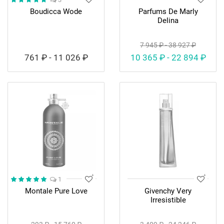
Boudicca Wode
Parfums De Marly
Delina
7 945 ₽ - 38 927 ₽
761 ₽ - 11 026 ₽
10 365 ₽ - 22 894 ₽
1
Montale Pure Love
Givenchy Very
Irresistible