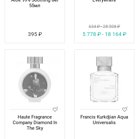
Aloe 99% Soothing Gel
Everywhere
55мл
634 ₽ - 28 508 ₽
395 ₽
5 778 ₽ - 18 164 ₽
Haute Fragrance
Francis Kurkdjian Aqua
Company Diamond In
Universalis
The Sky