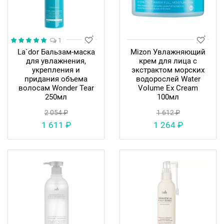
1
La`dor Бальзам-маска
Mizon Увлажняющий
для увлажнения,
крем для лица c
укрепления и
экстрактом морских
придания объема
водорослей Water
волосам Wonder Tear
Volume Ex Cream
250мл
100мл
2 054 ₽
1 612 ₽
1 611 ₽
1 264 ₽