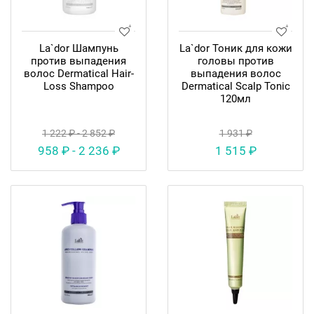
La`dor Шампунь
La`dor Тоник для кожи
против выпадения
головы против
волос Dermatical Hair-
выпадения волос
Loss Shampoo
Dermatical Scalp Tonic
120мл
1 222 ₽ - 2 852 ₽
1 931 ₽
958 ₽ - 2 236 ₽
1 515 ₽