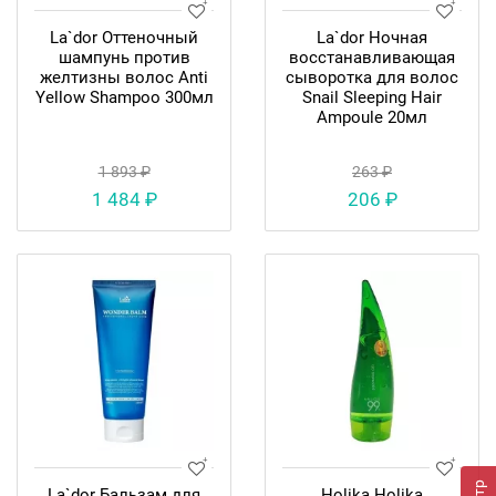
La`dor Оттеночный
La`dor Ночная
шампунь против
восстанавливающая
желтизны волос Anti
сыворотка для волос
Yellow Shampoo 300мл
Snail Sleeping Hair
Ampoule 20мл
1 893 ₽
263 ₽
1 484 ₽
206 ₽
La`dor Бальзам для
Holika Holika