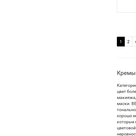
1
2
Кремы 
Категори
цвет бол
макияжа,
маски. BB
тонально
хорошо е
которые 
цветовой
неровнос