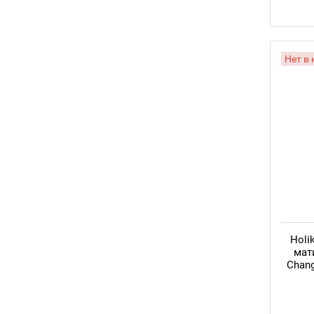
Нет в
Holi
мат
Chan