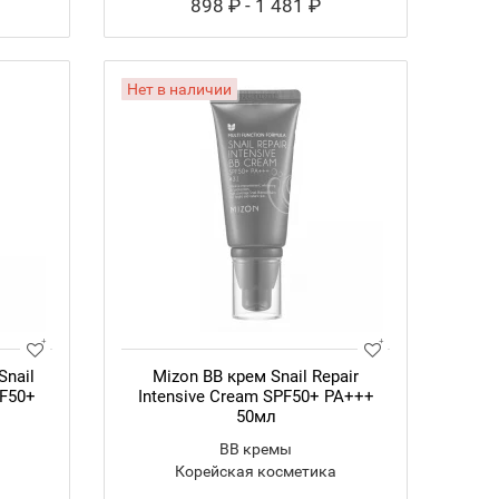
898 ₽ - 1 481 ₽
Нет в наличии
Snail
Mizon BB крем Snail Repair
PF50+
Intensive Cream SPF50+ РА+++
50мл
BB кремы
Корейская косметика