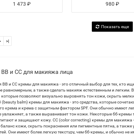
1 473 ₽
980 ₽
Показать еще
>
>|
BB и CC для макияжа лица
я BB и CC кремы для макияжа - это отличный выбор для тех, кто и
ее равномерным, а также сделать макияж естественным и легким. B
 которые позволяют визуально выровнять тон кожи, скрыть мелкие
 (beauty balm) кремы для макияжа - это средства, которые сочетаю
го крема и крема с защитным фактором SPF. Они обычно имеют легк
е увлажняет, а также выравнивает тон кожи. Некоторые бб-кремы
питают и защищают кожу. CC (color correcting) кремы для макияжа 
 баланс кожи, скрыть покраснения или пигментные пятна, а такж
тей. Они имеют более легкую текстуру, чем бб-кремы, и обычно не 