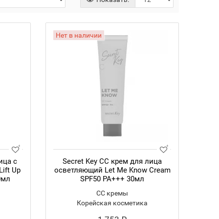
Нет в наличии
ица с
Secret Key CC крем для лица
ift Up
осветляющий Let Me Know Cream
0мл
SPF50 PA+++ 30мл
CC кремы
Корейская косметика