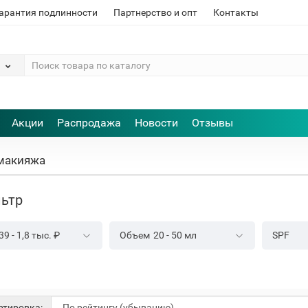
арантия подлинности
Партнерство и опт
Контакты
Акции
Распродажа
Новости
Отзывы
 макияжа
ьтр
39
-
1,8 тыс.
₽
Объем
20
-
50
мл
SPF
тировка: