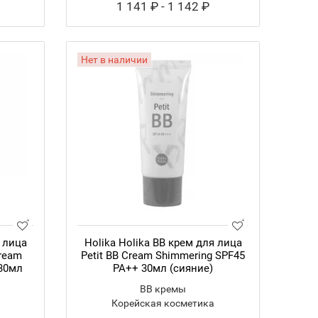
1 141 ₽ - 1 142 ₽
Нет в наличии
я лица
Holika Holika BB крем для лица
ream
Petit BB Cream Shimmering SPF45
 30мл
PA++ 30мл (сияние)
BB кремы
Корейская косметика