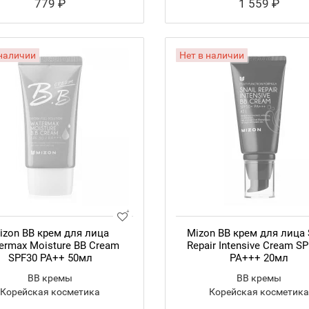
779 ₽
1 559 ₽
 наличии
Нет в наличии
izon BB крем для лица
Mizon BB крем для лица 
ermax Moisture BB Cream
Repair Intensive Cream S
SPF30 PA++ 50мл
РА+++ 20мл
BB кремы
BB кремы
Корейская косметика
Корейская косметика