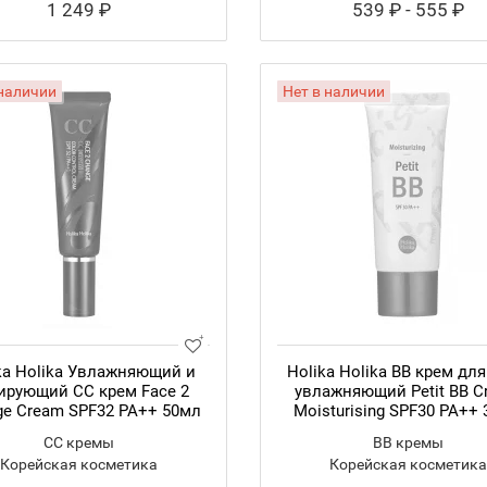
1 249 ₽
539 ₽ - 555 ₽
 наличии
Нет в наличии
ka Holika Увлажняющий и
Holika Holika BB крем дл
ирующий CC крем Face 2
увлажняющий Petit BB C
ge Cream SPF32 PA++ 50мл
Moisturising SPF30 PA++
CC кремы
BB кремы
Корейская косметика
Корейская косметика