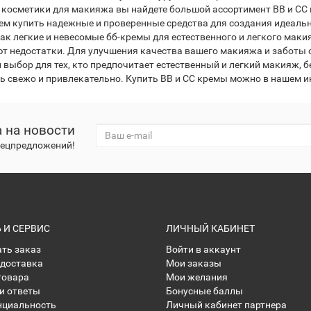
 косметики для макияжа вы найдете большой ассортимент BB и CC
ем купить надежные и проверенные средства для создания идеаль
как легкие и невесомые бб-кремы для естественного и легкого маки
т недостатки. Для улучшения качества вашего макияжа и заботы о
 выбор для тех, кто предпочитает естественный и легкий макияж, б
ь свежо и привлекательно. Купить BB и CC кремы можно в нашем ин
 на новости
спецпредложений!
И СЕРВИС
ЛИЧНЫЙ КАБИНЕТ
ать заказ
Войти в аккаунт
 доставка
Мои заказы
товара
Мои желания
и ответы
Бонусные баллы
нциальность
Личный кабинет партнера