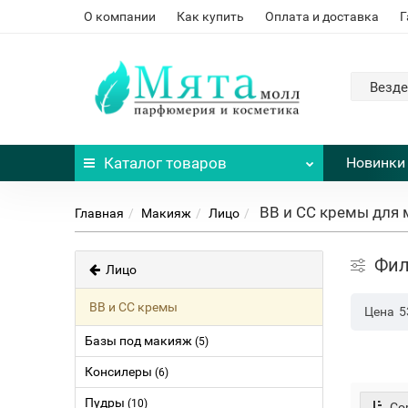
О компании
Как купить
Оплата и доставка
Г
Везде
Каталог
товаров
Новинки
BB и CC кремы для
Главная
Макияж
Лицо
Фил
Лицо
BB и CC кремы
Цена
5
Базы под макияж
(5)
Консилеры
(6)
Пудры
(10)
Сор