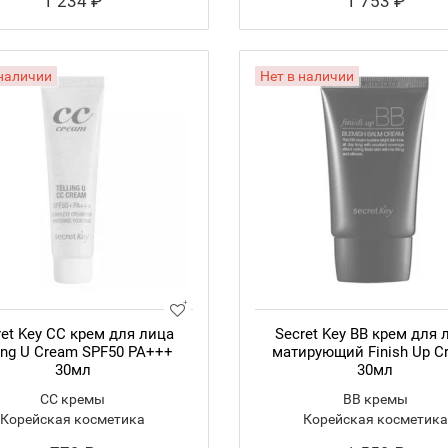
1 234 ₽
1 753 ₽
 наличии
Нет в наличии
ret Key CC крем для лица
Secret Key BB крем для 
ling U Cream SPF50 PA+++
матирующий Finish Up C
30мл
30мл
CC кремы
BB кремы
Корейская косметика
Корейская косметика