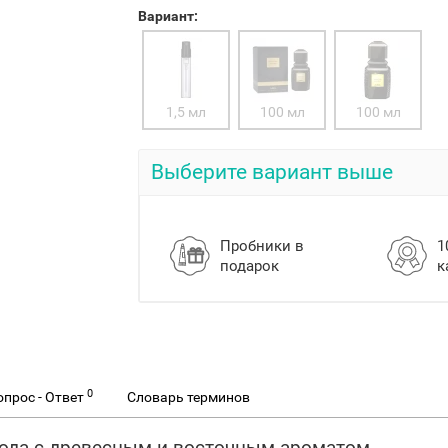
Вариант:
1,5 мл
100 мл
100 мл
Выберите вариант выше
Пробники в
1
подарок
к
0
опрос - Ответ
Словарь терминов
вода с древесным и восточным ароматом