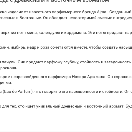
секс изделие от известного парфюмерного бренда Ajmal. Созданный
весные и Восточные. Он обладает неповторимой смесью ингредие
ия верхних нот тмина, календулы и кардамона. Эти ноты придают п
мин, имбирь, кедр и роза сочетаются вместе, чтобы создать насы
 и пачули. Они придают парфюму глубину, стойкость и загадочност
 роскошь.
девром непревзойденного парфюмера Назира Аджмала. Он хорошо зн
циями.
Eau de Parfum), что говорит о его насыщенности и стойкости. Он 
ор для тех, кто ищет уникальный древесный и восточный аромат. 