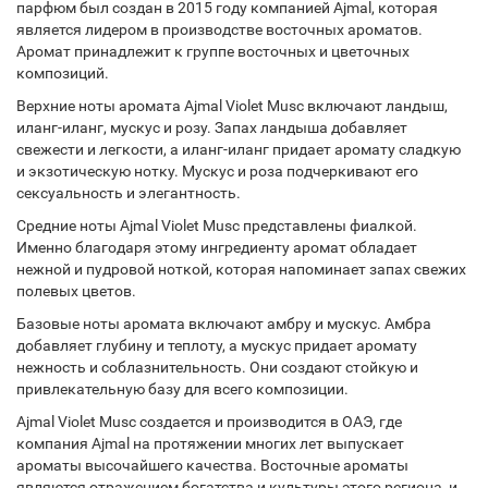
парфюм был создан в 2015 году компанией Ajmal, которая
является лидером в производстве восточных ароматов.
Аромат принадлежит к группе восточных и цветочных
композиций.
Верхние ноты аромата Ajmal Violet Musc включают ландыш,
иланг-иланг, мускус и розу. Запах ландыша добавляет
свежести и легкости, а иланг-иланг придает аромату сладкую
и экзотическую нотку. Мускус и роза подчеркивают его
сексуальность и элегантность.
Средние ноты Ajmal Violet Musc представлены фиалкой.
Именно благодаря этому ингредиенту аромат обладает
нежной и пудровой ноткой, которая напоминает запах свежих
полевых цветов.
Базовые ноты аромата включают амбру и мускус. Амбра
добавляет глубину и теплоту, а мускус придает аромату
нежность и соблазнительность. Они создают стойкую и
привлекательную базу для всего композиции.
Ajmal Violet Musc создается и производится в ОАЭ, где
компания Ajmal на протяжении многих лет выпускает
ароматы высочайшего качества. Восточные ароматы
являются отражением богатства и культуры этого региона, и