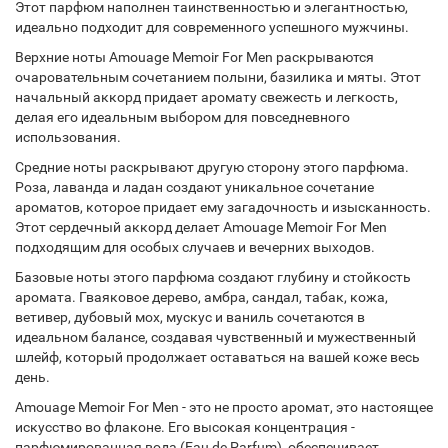
Этот парфюм наполнен таинственностью и элегантностью,
идеально подходит для современного успешного мужчины.
Верхние ноты Amouage Memoir For Men раскрываются
очаровательным сочетанием полыни, базилика и мяты. Этот
начальный аккорд придает аромату свежесть и легкость,
делая его идеальным выбором для повседневного
использования.
Средние ноты раскрывают другую сторону этого парфюма.
Роза, лаванда и ладан создают уникальное сочетание
ароматов, которое придает ему загадочность и изысканность.
Этот сердечный аккорд делает Amouage Memoir For Men
подходящим для особых случаев и вечерних выходов.
Базовые ноты этого парфюма создают глубину и стойкость
аромата. Гваяковое дерево, амбра, сандал, табак, кожа,
ветивер, дубовый мох, мускус и ваниль сочетаются в
идеальном балансе, создавая чувственный и мужественный
шлейф, который продолжает оставаться на вашей коже весь
день.
Amouage Memoir For Men - это не просто аромат, это настоящее
искусство во флаконе. Его высокая концентрация -
парфюмированная вода (Eau de Parfum), обеспечивает