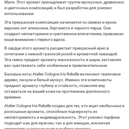
Mane. Этот аромат принадлежит группе мускусных, древесных
и цветочных композиций, и был разработан для унисекс
использования.
Эта прекрасная композиция начинается со свежих и ярких
верхних нот апельсина, бергамота и черного перца. Они
создают неповторимое и чувственное впечатление, привлекая
ваше внимание с первого вдоха.
В сердце этого аромата расцветает прекрасный ирис в
сочетании с нежной грасской розой и ароматной лавандой.
Эта смесь придает аромату изысканность и шарм, заставляя
вас чувствовать себя особенным и привлекательным.
Базовые ноты Atelier Cologne Iris Rebelle включают гваяковое
дерево, пачули и белый мускус. Именно эти компоненты
придают аромату глубину и стойкость, позволяя ему
оставаться на вашей коже на протяжении длительного
времени.
Atelier Cologne Iris Rebelle создан для тех, кто ищет необычные и
роскошные ароматы, способные подчеркнуть их
неповторимость и индивидуальность. Этот унисекс парфюм
подходит как для мужчин, так и для женщин, исключая
стереотипы и ограничения в выборе аромата.