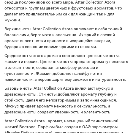
сердца поклонников со всего мира. Attar Collection Azora
относится к группам цветочных и фруктовых ароматов, что
делает его привлекательным как для женщин, так и для
мужчин.
Верхние ноты Attar Collection Azora включают в себя тонкий
баланс личи, бергамота и апельсина. Их яркий и свежий
аромат вносит нотки пряности и искрящейся энергии,
будоража сознание своими яркими оттенками.
Средние ноты этого аромата составляют цветочные ноты,
жасмин и персик. Цветочные ноты придают аромату нежность
и элегантность, создавая атмосферу роскоши и
чувственности. Жасмин добавляет шлейфу нотки
изысканности, а персик дарит ему свежесть и натуральность.
Базовые ноты Attar Collection Azora включают мускус и
древесные ноты. Эти ноты добавляют аромату глубину и
стойкость, делая его неповторимым и запоминающимся.
Мускус придает аромату нежность и сексуальность, а
древесные ноты создают уверенность и элегантность.
Attar Collection Azora - аромат, насыщенный таинственной
магией Востока. Парфюм был создан в ОАЭ парфюмером
Miroslav Petkov, который использовал все свое мастерство и