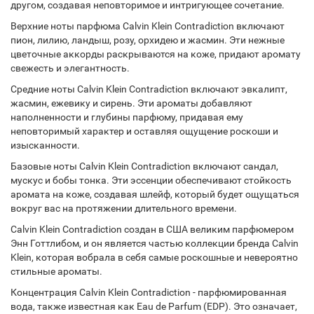
другом, создавая неповторимое и интригующее сочетание.
Верхние ноты парфюма Calvin Klein Contradiction включают
пион, лилию, ландыш, розу, орхидею и жасмин. Эти нежные
цветочные аккорды раскрываются на коже, придают аромату
свежесть и элегантность.
Средние ноты Calvin Klein Contradiction включают эвкалипт,
жасмин, ежевику и сирень. Эти ароматы добавляют
наполненности и глубины парфюму, придавая ему
неповторимый характер и оставляя ощущение роскоши и
изысканности.
Базовые ноты Calvin Klein Contradiction включают сандал,
мускус и бобы тонка. Эти эссенции обеспечивают стойкость
аромата на коже, создавая шлейф, который будет ощущаться
вокруг вас на протяжении длительного времени.
Calvin Klein Contradiction создан в США великим парфюмером
Энн Готтлибом, и он является частью коллекции бренда Calvin
Klein, которая вобрала в себя самые роскошные и невероятно
стильные ароматы.
Концентрация Calvin Klein Contradiction - парфюмированная
вода, также известная как Eau de Parfum (EDP). Это означает,