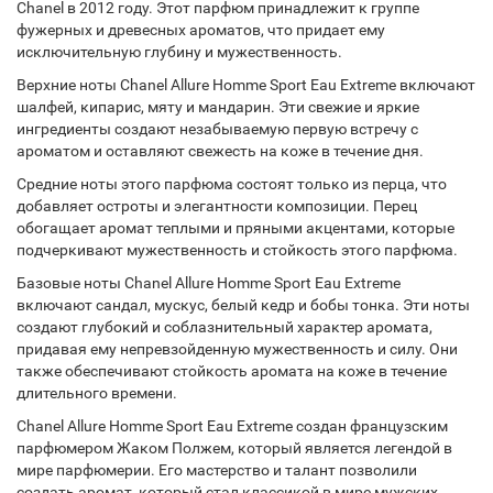
Chanel в 2012 году. Этот парфюм принадлежит к группе
фужерных и древесных ароматов, что придает ему
исключительную глубину и мужественность.
Верхние ноты Chanel Allure Homme Sport Eau Extreme включают
шалфей, кипарис, мяту и мандарин. Эти свежие и яркие
ингредиенты создают незабываемую первую встречу с
ароматом и оставляют свежесть на коже в течение дня.
Средние ноты этого парфюма состоят только из перца, что
добавляет остроты и элегантности композиции. Перец
обогащает аромат теплыми и пряными акцентами, которые
подчеркивают мужественность и стойкость этого парфюма.
Базовые ноты Chanel Allure Homme Sport Eau Extreme
включают сандал, мускус, белый кедр и бобы тонка. Эти ноты
создают глубокий и соблазнительный характер аромата,
придавая ему непревзойденную мужественность и силу. Они
также обеспечивают стойкость аромата на коже в течение
длительного времени.
Chanel Allure Homme Sport Eau Extreme создан французским
парфюмером Жаком Полжем, который является легендой в
мире парфюмерии. Его мастерство и талант позволили
создать аромат, который стал классикой в мире мужских