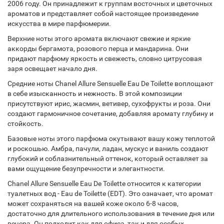
2006 году. Он принадлежит к группам восточных и цветочных
ароматов и представляет собой настоящее произведение
искусства в мире парфюмерии.
Верхние ноты этого аромата включают свежие и яркие
аккорды бергамота, розового перца и мандарина. Они
придают парфюму яркость и свежесть, словно цитрусовая
заря освещает начало дня.
Средние ноты Chanel Allure Sensuelle Eau De Toilette воплощают
в себе изысканность и нежность. В этой композиции
присутствуют ирис, жасмин, ветивер, сухофрукты и роза. Они
создают гармоничное сочетание, добавляя аромату глубину и
стойкость.
Базовые ноты этого парфюма окутывают вашу кожу теплотой
и роскошью. Амбра, пачули, ладан, мускус и ваниль создают
глубокий и соблазнительный оттенок, который оставляет за
вами ощущение безупречности и элегантности.
Chanel Allure Sensuelle Eau De Toilette относится к категории
туалетных вод - Eau de Toilette (EDT). Это означает, что аромат
может сохраняться на вашей коже около 6-8 часов,
достаточно для длительного использования в течение дня или
вечера. Он подходит как для офиса, так и для особых