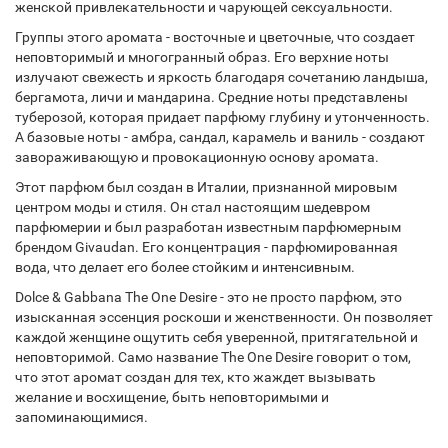
женской привлекательности и чарующей сексуальности.
Группы этого аромата - восточные и цветочные, что создает
неповторимый и многогранный образ. Его верхние ноты
излучают свежесть и яркость благодаря сочетанию ландыша,
бергамота, личи и мандарина. Средние ноты представлены
туберозой, которая придает парфюму глубину и утонченность.
А базовые ноты - амбра, сандал, карамель и ваниль - создают
завораживающую и провокационную основу аромата.
Этот парфюм был создан в Италии, признанной мировым
центром моды и стиля. Он стал настоящим шедевром
парфюмерии и был разработан известным парфюмерным
брендом Givaudan. Его концентрация - парфюмированная
вода, что делает его более стойким и интенсивным.
Dolce & Gabbana The One Desire - это не просто парфюм, это
изысканная эссенция роскоши и женственности. Он позволяет
каждой женщине ощутить себя уверенной, притягательной и
неповторимой. Само название The One Desire говорит о том,
что этот аромат создан для тех, кто жаждет вызывать
желание и восхищение, быть неповторимыми и
запоминающимися.