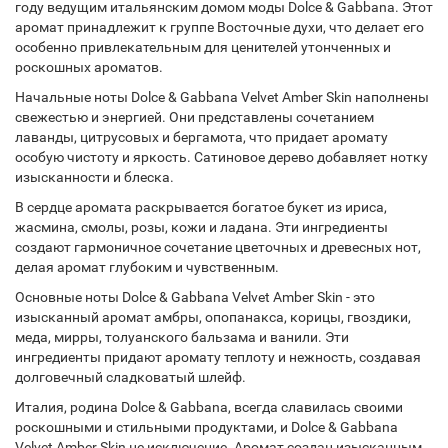
году ведущим итальянским домом моды Dolce & Gabbana. Этот
аромат принадлежит к группе Восточные духи, что делает его
особенно привлекательным для ценителей утонченных и
роскошных ароматов.
Начальные ноты Dolce & Gabbana Velvet Amber Skin наполнены
свежестью и энергией. Они представлены сочетанием
лаванды, цитрусовых и бергамота, что придает аромату
особую чистоту и яркость. Сатиновое дерево добавляет нотку
изысканности и блеска.
В сердце аромата раскрывается богатое букет из ириса,
жасмина, смолы, розы, кожи и ладана. Эти ингредиенты
создают гармоничное сочетание цветочных и древесных нот,
делая аромат глубоким и чувственным.
Основные ноты Dolce & Gabbana Velvet Amber Skin - это
изысканный аромат амбры, опопанакса, корицы, гвоздики,
меда, мирры, толуанского бальзама и ванили. Эти
ингредиенты придают аромату теплоту и нежность, создавая
долговечный сладковатый шлейф.
Италия, родина Dolce & Gabbana, всегда славилась своими
роскошными и стильными продуктами, и Dolce & Gabbana
Velvet Amber Skin не исключение. Аромат создан изысканным