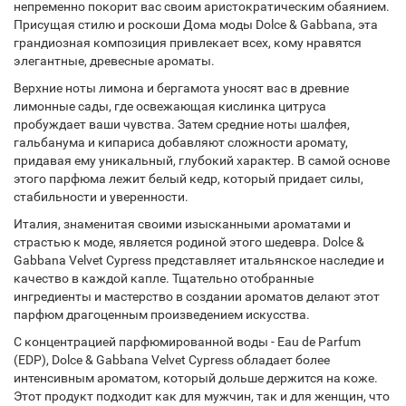
непременно покорит вас своим аристократическим обаянием.
Присущая стилю и роскоши Дома моды Dolce & Gabbana, эта
грандиозная композиция привлекает всех, кому нравятся
элегантные, древесные ароматы.
Верхние ноты лимона и бергамота уносят вас в древние
лимонные сады, где освежающая кислинка цитруса
пробуждает ваши чувства. Затем средние ноты шалфея,
гальбанума и кипариса добавляют сложности аромату,
придавая ему уникальный, глубокий характер. В самой основе
этого парфюма лежит белый кедр, который придает силы,
стабильности и уверенности.
Италия, знаменитая своими изысканными ароматами и
страстью к моде, является родиной этого шедевра. Dolce &
Gabbana Velvet Cypress представляет итальянское наследие и
качество в каждой капле. Тщательно отобранные
ингредиенты и мастерство в создании ароматов делают этот
парфюм драгоценным произведением искусства.
С концентрацией парфюмированной воды - Eau de Parfum
(EDP), Dolce & Gabbana Velvet Cypress обладает более
интенсивным ароматом, который дольше держится на коже.
Этот продукт подходит как для мужчин, так и для женщин, что