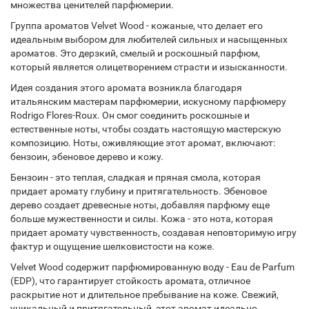
множества ценителей парфюмерии.
Группа ароматов Velvet Wood - кожаные, что делает его
идеальным выбором для любителей сильных и насыщенных
ароматов. Это дерзкий, смелый и роскошный парфюм,
который является олицетворением страсти и изысканности.
Идея создания этого аромата возникла благодаря
итальянским мастерам парфюмерии, искусному парфюмеру
Rodrigo Flores-Roux. Он смог соединить роскошные и
естественные ноты, чтобы создать настоящую мастерскую
композицию. Ноты, оживляющие этот аромат, включают:
бензоин, эбеновое дерево и кожу.
Бензоин - это теплая, сладкая и пряная смола, которая
придает аромату глубину и притягательность. Эбеновое
дерево создает древесные ноты, добавляя парфюму еще
больше мужественности и силы. Кожа - это нота, которая
придает аромату чувственность, создавая неповторимую игру
фактур и ощущение шелковистости на коже.
Velvet Wood содержит парфюмированную воду - Eau de Parfum
(EDP), что гарантирует стойкость аромата, отличное
раскрытие нот и длительное пребывание на коже. Свежий,
уникальный и притягательный, этот аромат идеально