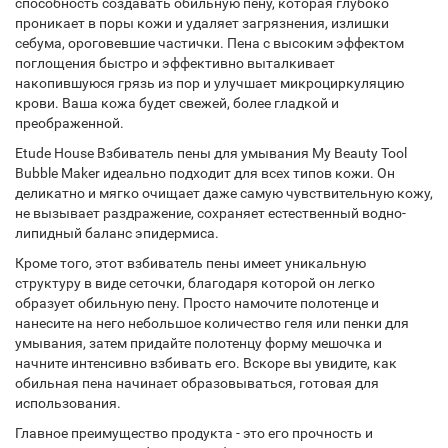
способность создавать обильную пену, которая глубоко
проникает в поры кожи и удаляет загрязнения, излишки
себума, ороговевшие частички. Пена с высоким эффектом
поглощения быстро и эффективно выталкивает
накопившуюся грязь из пор и улучшает микроциркуляцию
крови. Ваша кожа будет свежей, более гладкой и
преображенной.
Etude House Взбиватель пены для умывания My Beauty Tool
Bubble Maker идеально подходит для всех типов кожи. Он
деликатно и мягко очищает даже самую чувствительную кожу,
не вызывает раздражение, сохраняет естественный водно-
липидный баланс эпидермиса.
Кроме того, этот взбиватель пены имеет уникальную
структуру в виде сеточки, благодаря которой он легко
образует обильную пену. Просто намочите полотенце и
нанесите на него небольшое количество геля или пенки для
умывания, затем придайте полотенцу форму мешочка и
начните интенсивно взбивать его. Вскоре вы увидите, как
обильная пена начинает образовываться, готовая для
использования.
Главное преимущество продукта - это его прочность и