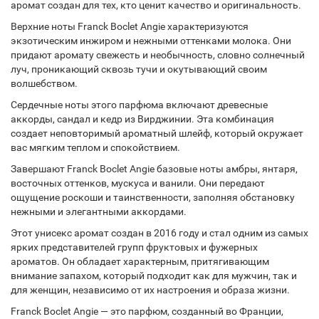
аромат создан для тех, кто ценит качество и оригинальность.
Верхние ноты Franck Boclet Angie характеризуются
экзотическим инжиром и нежными оттенками молока. Они
придают аромату свежесть и необычность, словно солнечный
луч, проникающий сквозь тучи и окутывающий своим
волшебством.
Сердечные ноты этого парфюма включают древесные
аккорды, сандал и кедр из Вирджинии. Эта комбинация
создает неповторимый ароматный шлейф, который окружает
вас мягким теплом и спокойствием.
Завершают Franck Boclet Angie базовые ноты амбры, янтаря,
восточных оттенков, мускуса и ванили. Они передают
ощущение роскоши и таинственности, заполняя обстановку
нежными и элегантными аккордами.
Этот унисекс аромат создан в 2016 году и стал одним из самых
ярких представителей групп фруктовых и фужерных
ароматов. Он обладает характерным, притягивающим
внимание запахом, который подходит как для мужчин, так и
для женщин, независимо от их настроения и образа жизни.
Franck Boclet Angie — это парфюм, созданный во Франции,