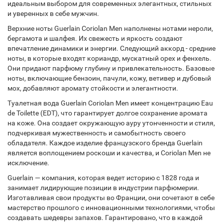
идеальным выбором для современных элегантных, стильных
и уверенных в себе мужчин.
Верхние ноты Guerlain Coriolan Men наполнены нотами нероли,
бергамота и шалфея. Их свежесть и яркость создают
впечатление динамики и энергии. Следующий аккорд - средние
ноты, в которые входят кориандр, мускатный орех и фенхель.
Они придают парфюму глубину и привлекательность. Базовые
ноты, включающие бензоин, пачули, кожу, ветивер и дубовый
мох, добавляют аромату стойкости и элегантности.
Туалетная вода Guerlain Coriolan Men имеет концентрацию Eau
de Toilette (EDT), что гарантирует долгое сохранение аромата
на коже. Она создает окружающую ауру утонченности и стиля,
подчеркивая мужественность и самобытность своего
обладателя. Каждое изделие французского бренда Guerlain
является воплощением роскоши и качества, и Coriolan Men не
исключение.
Guerlain — компания, которая ведет историю с 1828 года и
занимает лидирующие позиции в индустрии парфюмерии.
Изготавливая свои продукты во Франции, они сочетают в себе
мастерство прошлого с инновационными технологиями, чтобы
создавать шедевры запахов. Гарантировано, что в каждой