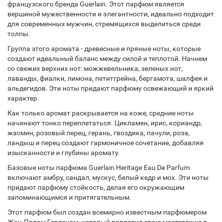
французского бренда Guerlain. Этот парфюм является
вершиной мужественности и элегантности, идеально подходит
для современных мужчин, стремящихся выделиться среди
толпы.
Группа этого аромата - древесные и пряные ноты, которые
создают идеальный баланс между силой и теплотой. Начнем
со свежих верхних нот: можжевельника, зеленых нот,
лаванды, фиалки, лимона, петитгрейна, бергамота, шалфея и
альдегидов. Эти ноты придают парфюму освежающий и яркий
характер.
Как только аромат раскрывается на коже, средние ноты
начинают тонко переплетаться. Цикламен, ирис, кориандр,
жасмин, розовый перец, герань, гвоздика, пачули, роза,
ландыш и перец создают гармоничное сочетание, добавляя
изысканности и глубины аромату.
Базовые ноты парфюма Guerlain Heritage Eau De Parfum
включают амбру, сандал, мускус, белый кедр и мох. Эти ноты
придают парфюму стойкость, делая его окружающим
запоминающимся и притягательным.
Этот парфюм был создан всемирно известным парфюмером