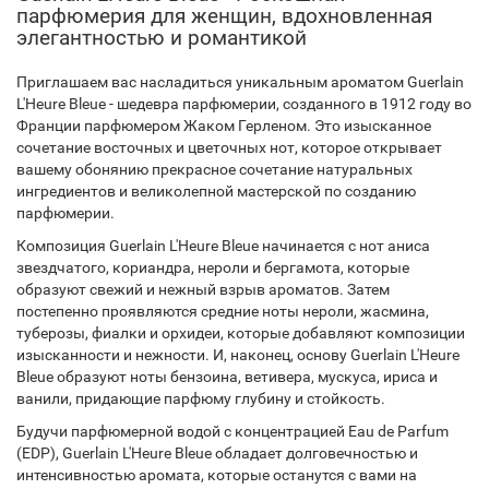
парфюмерия для женщин, вдохновленная
элегантностью и романтикой
Приглашаем вас насладиться уникальным ароматом Guerlain
L'Heure Bleue - шедевра парфюмерии, созданного в 1912 году во
Франции парфюмером Жаком Герленом. Это изысканное
сочетание восточных и цветочных нот, которое открывает
вашему обонянию прекрасное сочетание натуральных
ингредиентов и великолепной мастерской по созданию
парфюмерии.
Композиция Guerlain L'Heure Bleue начинается с нот аниса
звездчатого, кориандра, нероли и бергамота, которые
образуют свежий и нежный взрыв ароматов. Затем
постепенно проявляются средние ноты нероли, жасмина,
туберозы, фиалки и орхидеи, которые добавляют композиции
изысканности и нежности. И, наконец, основу Guerlain L'Heure
Bleue образуют ноты бензоина, ветивера, мускуса, ириса и
ванили, придающие парфюму глубину и стойкость.
Будучи парфюмерной водой с концентрацией Eau de Parfum
(EDP), Guerlain L'Heure Bleue обладает долговечностью и
интенсивностью аромата, которые останутся с вами на