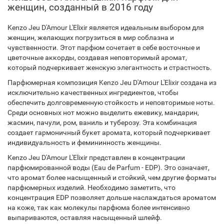
женщин, созданный в 2016 году
Kenzo Jeu D'Amour L'Elixir является идеальным выбором для
женщин, желающих погрузиться в мир соблазна и
чувственности. Этот парфюм сочетает в себе восточные и
цветочные аккорды, создавая неповторимый аромат,
который подчеркивает женскую элегантность и страстность.
Парфюмерная композиция Kenzo Jeu D'Amour L'Elixir создана из
исключительно качественных ингредиентов, чтобы
обеспечить долговременную стойкость и неповторимые ноты.
Среди основных нот можно выделить ежевику, мандарин,
жасмин, пачули, ром, ваниль и туберозу. Эта комбинация
создает гармоничный букет аромата, который подчеркивает
индивидуальность и фемининность женщины.
Kenzo Jeu D'Amour L'Elixir представлен в концентрации
парфюмированной воды (Eau de Parfum - EDP). Это означает,
что аромат более насыщенный и стойкий, чем другие форматы
парфюмерных изделий. Необходимо заметить, что
концентрация EDP позволяет дольше наслаждаться ароматом
на коже, так как молекулы парфюма более интенсивно
выпариваются, оставляя насыщенный шлейф.