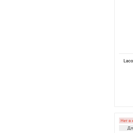
Laco
Нет в
Дл