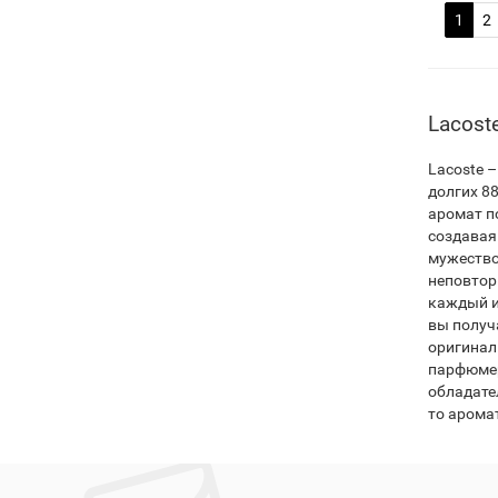
1
2
Lacost
Lacoste 
долгих 8
аромат по
создавая
мужество
неповтор
каждый и
вы получ
оригиналь
парфюмер
обладате
то аромат