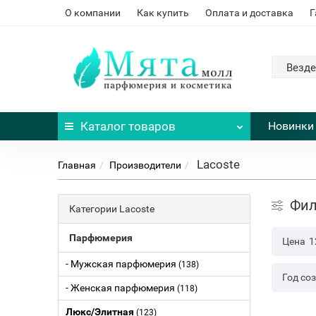
О компании
Как купить
Оплата и доставка
Г
Везде
Каталог
товаров
Новинки
Lacoste
Главная
Производители
Фил
Категории Lacoste
Парфюмерия
Цена
1
- Мужская парфюмерия
(138)
Год со
- Женская парфюмерия
(118)
Люкс/Элитная
(123)