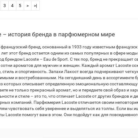
3
4
5
>
>|
e – история бренда в парфюмерном мире
– французский бренд, основанный в 1933 году известным французс
8 лет этот бренд остается одним из самых популярных в сфере мод
д брендом Lacoste – Eau de Sport. С тех пор, бренд не прекращает
 сотни ароматов для мужчин и женщин. Каждый аромат Lacoste сох
, стиль и спортивность. Запахи Лакост всегда подчеркивают четкую
имыми и востребованными. На сегодняшний день в ассортименте б
з которых описывает определенную эмоциональную составляющую 
аете не только прекрасный аромат, но и передаете свой образ и ха
ности и стиле – это то, что отличает Lacoste от других брендов и
ных компаний. Парфюмерия Lacoste отличается своим неповторим
лям чувствовать себя увереннее и выделяться из толпы. Если вы 
ы Lacoste помогут вам в этом. Они подойдут как для повседневног