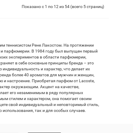
Показано с 1 по 12 из 54 (всего 5 страниц)
ким теннисистом Рене Лакостом. На протяжении
ы и парфюмерии. В 1984 году был выпущен первый
 своих экспериментов в области парфюмерии,
раняет в себе основные принципы бренда – это
 индивидуальность и характер, что делает их
ренда более 40 ароматов для мужчин и женщин,
и настроение. Приобретая парфюм от Lacoste,
рактер окружающим. Акцент на качестве,
 делает его незаменимым в ряду популярных
ым стилем и характером, она помогает своим
ищете свой индивидуальный и неповторимый стиль,
о использования, так и для особых случаев.