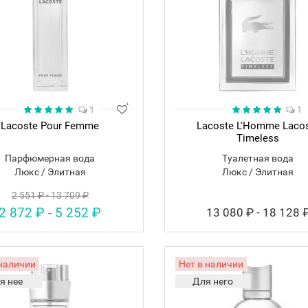
1
1
Lacoste Pour Femme
Lacoste L'Homme Laco
Timeless
Парфюмерная вода
Туалетная вода
Люкс / Элитная
Люкс / Элитная
2 551 ₽ - 13 709 ₽
2 872 ₽ - 5 252 ₽
13 080 ₽ - 18 128 
 наличии
Нет в наличии
я нее
Для него