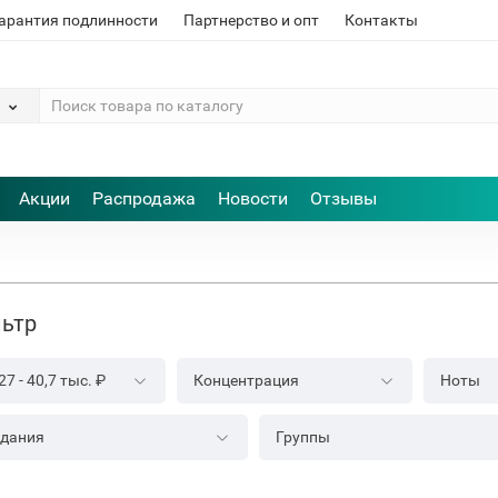
арантия подлинности
Партнерство и опт
Контакты
Акции
Распродажа
Новости
Отзывы
ьтр
27
-
40,7 тыс.
₽
Концентрация
Ноты
здания
Группы