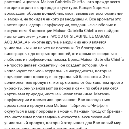
растений и цветов. Maison Gabriella Chieffo - это прежде всего
история страсти к природе и культуре. Каждый аромат
воссоздает образы волшебных мест, вызывает воспоминания
и эмоции, не покидая никого равнодушным. Все ароматы это
настоящие шедевры парфюмерии, созданные с любовью и
искусством. В коллекции Maison Gabriella Chieffo вы найдете
настоящие жемчужины: WOOD OF SILAGINE, LE MARAIS,
ACQUASALA и многие другие, каждый из них является
уникальным и ни на что не похожим. От благородно-
виноградных до острых пряностей, эти ароматы созданы с
любовью и профессионализмом. Бренд Maison Gabriella Chieffo
не просто делает косметику - он создает истории. Они
используют только натуральные ингредиенты, которые
подчеркивают красоту и натуральный блеск кожи. Это
великолепные продукты, которые делают больше, чем просто
украсить, они ухаживают за кожей и сами по себе являются
картинами природы, чистые и незапятнанные. Магазин
парфюмерии и косметики приглашает Вас насладиться
ароматами и продуктами Мэйсон Габриэллф Чиффо и
окунуться в мир природы и эмоций. Каждый продукт бренда -
это настоящее произведение искусства, эксклюзивный
уникальный продукт, который открывает для Вас новый мир
захватывающих историй и духовных забав.