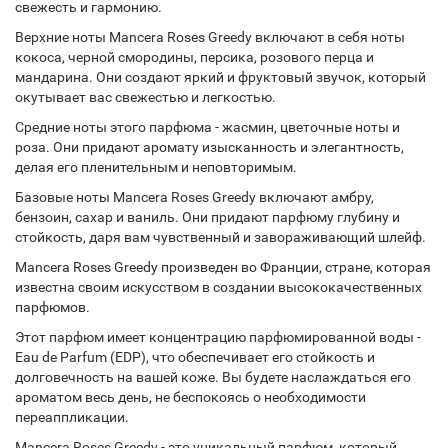
свежесть и гармонию.
Верхние ноты Mancera Roses Greedy включают в себя ноты
кокоса, черной смородины, персика, розового перца и
мандарина. Они создают яркий и фруктовый звучок, который
окутывает вас свежестью и легкостью.
Средние ноты этого парфюма - жасмин, цветочные ноты и
роза. Они придают аромату изысканность и элегантность,
делая его пленительным и неповторимым.
Базовые ноты Mancera Roses Greedy включают амбру,
бензоин, сахар и ваниль. Они придают парфюму глубину и
стойкость, даря вам чувственный и завораживающий шлейф.
Mancera Roses Greedy произведен во Франции, стране, которая
известна своим искусством в создании высококачественных
парфюмов.
Этот парфюм имеет концентрацию парфюмированной воды -
Eau de Parfum (EDP), что обеспечивает его стойкость и
долговечность на вашей коже. Вы будете наслаждаться его
ароматом весь день, не беспокоясь о необходимости
переаппликации.
Mancera Roses Greedy - это уникальный парфюм, который