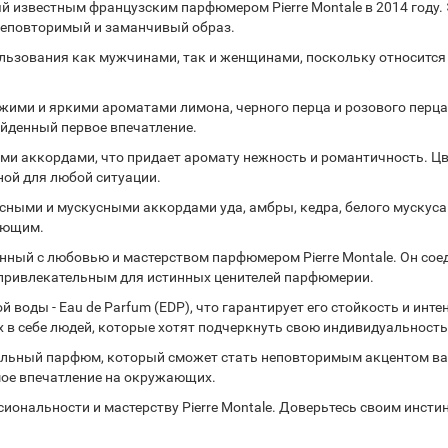
ый известным французским парфюмером Pierre Montale в 2014 году
 неповторимый и заманчивый образ.
ользования как мужчинами, так и женщинами, поскольку относится 
ежими и яркими ароматами лимона, черного перца и розового перц
йденный первое впечатление.
и аккордами, что придает аромату нежность и романтичность. Ц
ной для любой ситуации.
сными и мускусными аккордами уда, амбры, кедра, белого мускуса
ающим.
зданный с любовью и мастерством парфюмером Pierre Montale. Он со
и привлекательным для истинных ценителей парфюмерии.
оды - Eau de Parfum (EDP), что гарантирует его стойкость и инте
ых в себе людей, которые хотят подчеркнуть свою индивидуальность
икальный парфюм, который сможет стать неповторимым акцентом ваш
мое впечатление на окружающих.
сиональности и мастерству Pierre Montale. Доверьтесь своим инсти