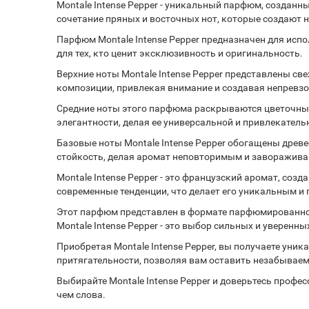
Montale Intense Pepper - уникальный парфюм, созданн
сочетание пряных и восточных нот, которые создают
Парфюм Montale Intense Pepper предназначен для исп
для тех, кто ценит эксклюзивность и оригинальность.
Верхние ноты Montale Intense Pepper представлены св
композиции, привлекая внимание и создавая непревзо
Средние ноты этого парфюма раскрываются цветочным
элегантности, делая ее универсальной и привлекатель
Базовые ноты Montale Intense Pepper обогащены древе
стойкость, делая аромат неповторимым и заворажив
Montale Intense Pepper - это французский аромат, со
современные тенденции, что делает его уникальным 
Этот парфюм представлен в формате парфюмированной в
Montale Intense Pepper - это выбор сильных и уверенн
Приобретая Montale Intense Pepper, вы получаете ун
притягательности, позволяя вам оставить незабывае
Выбирайте Montale Intense Pepper и доверьтесь профес
чем слова.