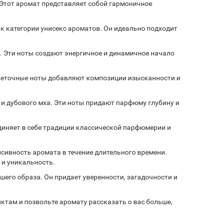
. Этот аромат представляет собой гармоничное
к категории унисекс ароматов. Он идеально подходит
а. Эти ноты создают энергичное и динамичное начало
веточные ноты добавляют композиции изысканности и
 и дубового мха. Эти ноты придают парфюму глубину и
единяет в себе традиции классической парфюмерии и
нсивность аромата в течение длительного времени.
 и уникальность.
его образа. Он придает уверенности, загадочности и
нктам и позвольте аромату рассказать о вас больше,