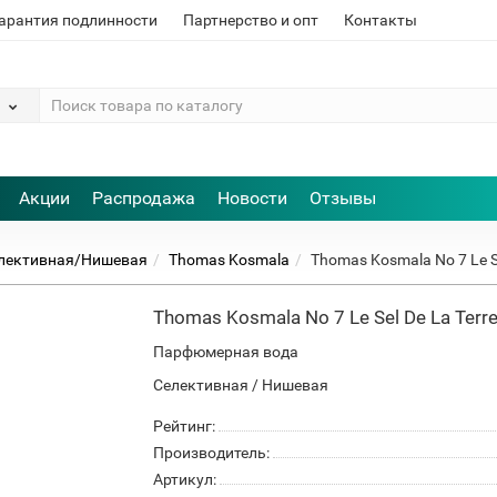
арантия подлинности
Партнерство и опт
Контакты
Акции
Распродажа
Новости
Отзывы
лективная/Нишевая
Thomas Kosmala
Thomas Kosmala No 7 Le Se
Thomas Kosmala No 7 Le Sel De La Terr
Парфюмерная вода
Селективная / Нишевая
Рейтинг:
Производитель:
Артикул: