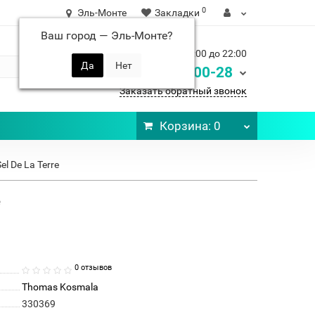
0
Эль-Монте
Закладки
Ваш город —
Эль-Монте
?
Ежедневно с 9:00 до 22:00
248-00-28
8 900
Заказать обратный звонок
Корзина
: 0
l De La Terre
e
0 отзывов
Thomas Kosmala
330369