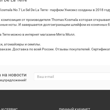
smala No 7 Le Sel De La Terre - парфюм Унисекс созданы в 2018 го
мпозиция от производителя Thomas Kosmala которая открывается 
чные ноты. И завершается долгоиграющим шлейфом из конечных ба
 Terre можно в интернет магазине Мята Молл.
ки, атомайзеры и семплы.
аказе. Доставка по всей России. Отзывы покупателей. Сертификат
 на новости
спецпредложений!
И СЕРВИС
ЛИЧНЫЙ КАБИНЕТ