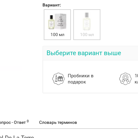
Вариант:
100 мл
100 мл
Выберите вариант выше
Пробники в
1
подарок
к
0
опрос - Ответ
Словарь терминов
 De La Terre