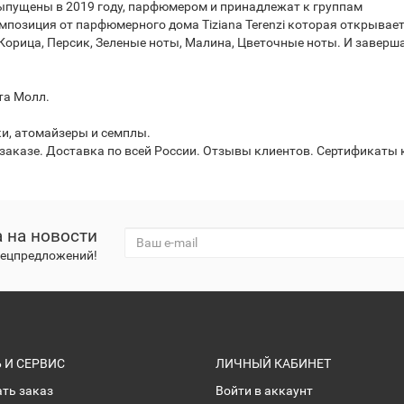
с выпущены в 2019 году, парфюмером и принадлежат к группам
зиция от парфюмерного дома Tiziana Terenzi которая открывается
 Корица, Персик, Зеленые ноты, Малина, Цветочные ноты. И заве
ята Молл.
ки, атомайзеры и семплы.
аказе. Доставка по всей России. Отзывы клиентов. Сертификаты к
 на новости
спецпредложений!
И СЕРВИС
ЛИЧНЫЙ КАБИНЕТ
ать заказ
Войти в аккаунт