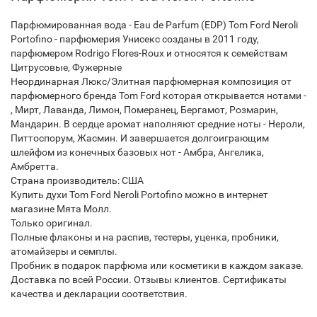
Парфюмированная вода - Eau de Parfum (EDP) Tom Ford Neroli
Portofino - парфюмерия Унисекс созданы в 2011 году,
парфюмером Rodrigo Flores-Roux и относятся к семействам
Цитрусовые, Фужерные
Неординарная Люкс/Элитная парфюмерная композиция от
парфюмерного бренда Tom Ford которая открывается нотами -
, Мирт, Лаванда, Лимон, Померанец, Бергамот, Розмарин,
Мандарин. В сердце аромат наполняют средние ноты - Нероли,
Питтоспорум, Жасмин. И завершается долгоиграющим
шлейфом из конечных базовых нот - Амбра, Ангелика,
Амбретта.
Страна производитель: США
Купить духи Tom Ford Neroli Portofino можно в интернет
магазине Мята Молл.
Только оригинал.
Полные флаконы и на распив, тестеры, уценка, пробники,
атомайзеры и семплы.
Пробник в подарок парфюма или косметики в каждом заказе.
Доставка по всей России. Отзывы клиентов. Сертификаты
качества и декларации соответствия.