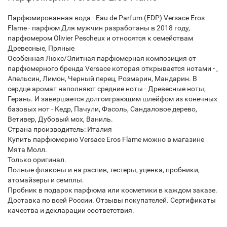
Парфюмированная вода - Eau de Parfum (EDP) Versace Eros
Flame - парфюм Для мужчин разработаны в 2018 году,
парфюмером Olivier Pescheux и относятся к семействам
Древесные, Пряные
Особенная Люкс/Элитная парфюмерная композиция от
парфюмерного бренда Versace которая открывается нотами - ,
Апельсин, Лимон, Черный перец, Розмарин, Мандарин. В
сердце аромат наполняют средние ноты - Древесные ноты,
Герань. И завершается долгоиграющим шлейфом из конечных
базовых нот - Кедр, Пачули, Фасоль, Сандаловое дерево,
Ветивер, Дубовый мох, Ваниль.
Страна производитель: Италия
Купить парфюмерию Versace Eros Flame можно в магазине
Мята Молл.
Только оригинал.
Полные флаконы и на распив, тестеры, уценка, пробники,
атомайзеры и семплы.
Пробник в подарок парфюма или косметики в каждом заказе.
Доставка по всей России. Отзывы покупателей. Сертификаты
качества и декларации соответствия.