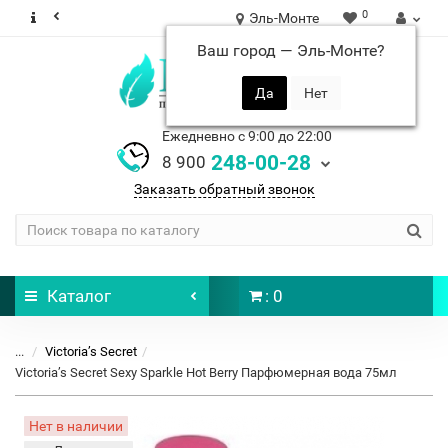
0
Эль-Монте
Ваш город —
Эль-Монте
?
Ежедневно с 9:00 до 22:00
248-00-28
8 900
Заказать обратный звонок
Каталог
: 0
...
Victoria’s Secret
Victoria’s Secret Sexy Sparkle Hot Berry Парфюмерная вода 75мл
Нет в наличии