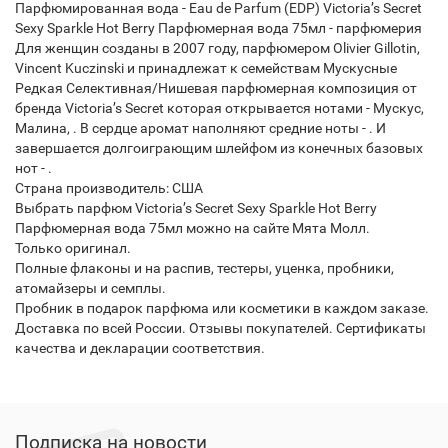
Парфюмированная вода - Eau de Parfum (EDP) Victoria’s Secret
Sexy Sparkle Hot Berry Парфюмерная вода 75мл - парфюмерия
Для женщин созданы в 2007 году, парфюмером Olivier Gillotin,
Vincent Kuczinski и принадлежат к семействам Мускусные
Редкая Селективная/Нишевая парфюмерная композиция от
бренда Victoria’s Secret которая открывается нотами - Мускус,
Малина, . В сердце аромат наполняют средние ноты - . И
завершается долгоиграющим шлейфом из конечных базовых
нот - .
Страна производитель: США
Выбрать парфюм Victoria’s Secret Sexy Sparkle Hot Berry
Парфюмерная вода 75мл можно на сайте Мята Молл.
Только оригинал.
Полные флаконы и на распив, тестеры, уценка, пробники,
атомайзеры и семплы.
Пробник в подарок парфюма или косметики в каждом заказе.
Доставка по всей России. Отзывы покупателей. Сертификаты
качества и декларации соответствия.
Подписка на новости