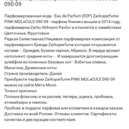
090·09
Парфюмированная вода - Eau de Parfum (EDP) Zarkoperfume
PINK MOLeCULE 090·09 - парфюм Унисекс вышли в 2014 году,
парфюмером Zarko Ahlmann Pavlov и относятся к семействам
Цветочные, Фруктовые
Редкая Селективная/Нишевая парфюмерная композиция от
парфюмерного бренда Zarkoperfume которая открывается
нотами - , Орхидея, Бузина черная, Абрикос. В сердце аромат
наполняют средние ноты - . И завершается долгоиграющим
шлейфом из конечных базовых нот - Взбитые сливки,
Махагони, Древесные ноты.
Страна производитель: Дания
Приобрести парфюм Zarkoperfume PINK MOLeCULE 090·09
можно на сайте Мята Молл.
Только оригинал.
Полные флаконы и на распив, тестеры, уценка, пробники,
атомайзеры и семплы.
Пробник в подарок парфюма или косметики в каждом заказе.
Доставка по всей России. Отзывы клиентов. Сертификаты
качества и декларации соответствия.