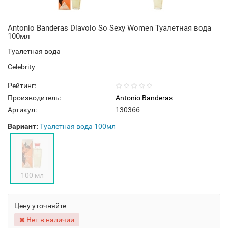
Antonio Banderas Diavolo So Sexy Women Туалетная вода
100мл
Туалетная вода
Celebrity
Рейтинг:
Производитель:
Antonio Banderas
Артикул:
130366
Вариант:
Туалетная вода 100мл
100 мл
Цену уточняйте
Нет в наличии