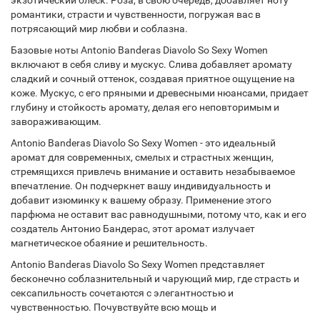
экзотический блеск. Роза, в свою очередь, добавляет ноту
романтики, страсти и чувственности, погружая вас в
потрясающий мир любви и соблазна.
Базовые ноты Antonio Banderas Diavolo So Sexy Women
включают в себя сливу и мускус. Слива добавляет аромату
сладкий и сочный оттенок, создавая приятное ощущение на
коже. Мускус, с его пряными и древесными нюансами, придает
глубину и стойкость аромату, делая его неповторимым и
завораживающим.
Antonio Banderas Diavolo So Sexy Women - это идеальный
аромат для современных, смелых и страстных женщин,
стремящихся привлечь внимание и оставить незабываемое
впечатление. Он подчеркнет вашу индивидуальность и
добавит изюминку к вашему образу. Применение этого
парфюма не оставит вас равнодушными, потому что, как и его
создатель Антонио Бандерас, этот аромат излучает
магнетическое обаяние и решительность.
Antonio Banderas Diavolo So Sexy Women представляет
бесконечно соблазнительный и чарующий мир, где страсть и
сексапильность сочетаются с элегантностью и
чувственностью. Почувствуйте всю мощь и