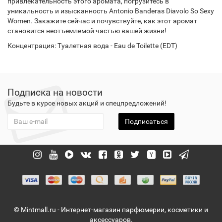
привлекательность этого аромата, погрузитесь в
уникальность и изысканность Antonio Banderas Diavolo So Sexy
Women. Закажите сейчас и почувствуйте, как этот аромат
становится неотъемлемой частью вашей жизни!
Концентрация: Туалетная вода - Eau de Toilette (EDT)
Подписка на новости
Будьте в курсе новых акций и спецпредложений!
Подписаться
© Mintmall.ru - Интернет-магазин парфюмерии, косметики и
аксессуаров.