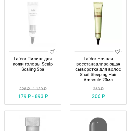
La`dor Пилинг для
La`dor Ночная
кожи головы Scalp
восстанавливающая
Scaling Spa
сыворотка для волос
Snail Sleeping Hair
Ampoule 20мл
228 ₽ - 1 139 ₽
263 ₽
179 ₽ - 893 ₽
206 ₽