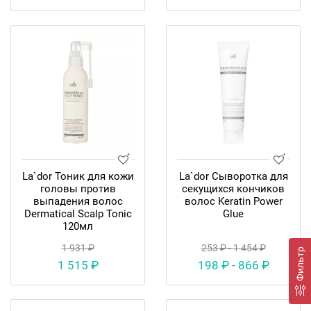
La`dor Тоник для кожи
La`dor Сыворотка для
головы против
секущихся кончиков
выпадения волос
волос Keratin Power
Dermatical Scalp Tonic
Glue
120мл
1 931 ₽
253 ₽ - 1 454 ₽
Фильтр
1 515 ₽
198 ₽ - 866 ₽