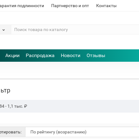
арантия подлинности
Партнерство и опт
Контакты
Акции
Распродажа
Новости
Отзывы
ьтр
84
-
1,1 тыс.
₽
тировать: