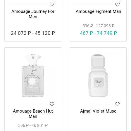
Amouage Journey For
Amouage Figment Man
Men
596 ₽ - 127 098 ₽
24 072 ₽ - 45 120 ₽
467 ₽ - 74 749 ₽
Amouage Beach Hut
Ajmal Violet Musc
Man
596 ₽ - 46 801 ₽