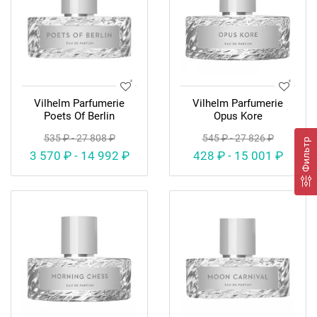
Vilhelm Parfumerie
Vilhelm Parfumerie
Poets Of Berlin
Opus Kore
535 ₽ - 27 808 ₽
545 ₽ - 27 826 ₽
Фильтр
3 570 ₽ - 14 992 ₽
428 ₽ - 15 001 ₽